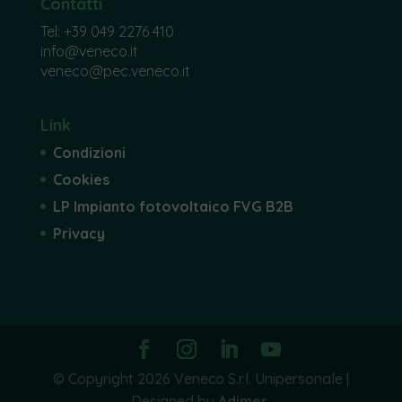
Contatti
Tel:
+39 049 2276 410
info@veneco.it
veneco@pec.veneco.it
Link
Condizioni
Cookies
LP Impianto fotovoltaico FVG B2B
Privacy
© Copyright 2026 Veneco S.r.l. Unipersonale |
Designed by
Adimer
.