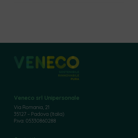
Veneco srl Unipersonale
Via Romania, 21
35127 – Padova (Italia)
P.iva: 05330860288