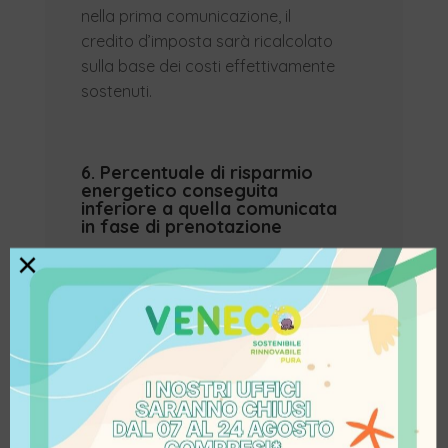
nella prima comunicazione, il
credito d’imposta sarà ricalcolato
sulla base dei costi effettivamente
sostenuti.
6. Percentuale di risparmio
energetico conseguita
inferiore a quella comunicata
in fase di prenotazione
×
Va ricordato che il calcolo della
riduzione dei consumi energetici,
deve fare riferimento a quello
conseguito attraverso i beni
strumentali materiali e immateriali
4.0 (intervento trainante). Se la
percentuale di risparmio ottenuta
è inferiore a quella dichiarata in