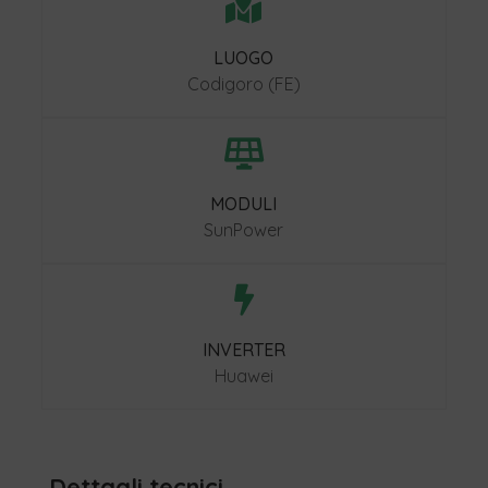

LUOGO
Codigoro (FE)

MODULI
SunPower

INVERTER
Huawei
Dettagli tecnici