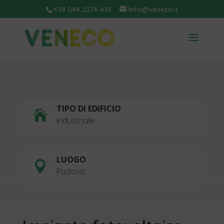
+39 049 2276 410
info@veneco.it
TIPO DI EDIFICIO

Industriale
LUOGO

Padova