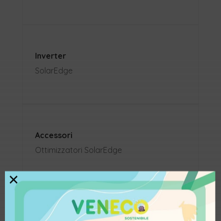
Inverter
SolarEdge
Accessori
Ottimizzatori SolarEdge
×