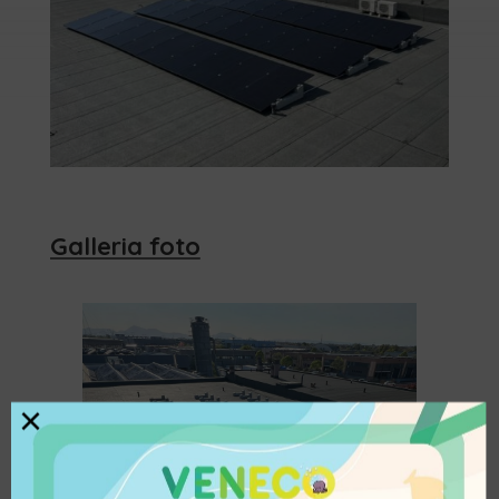
Galleria foto
×