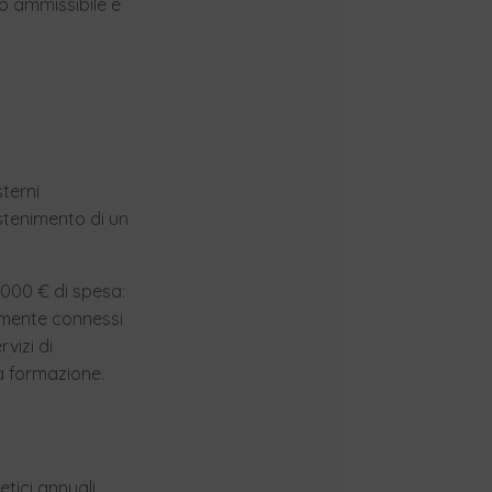
mo ammissibile è
terni
ostenimento di un
0.000 € di spesa:
ttamente connessi
vizi di
a formazione.
tici annuali