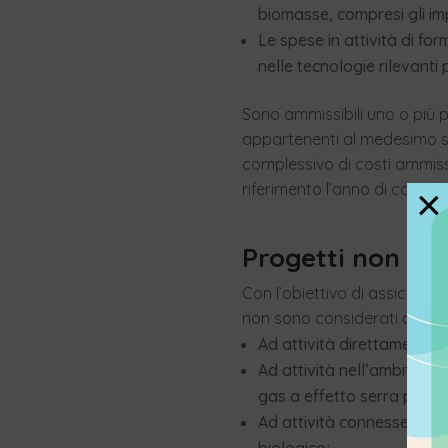
biomasse, compresi gli im
Le spese in attività di fo
nelle tecnologie rilevanti 
Sono ammissibili uno o più p
appartenenti al medesimo so
complessivo di costi ammissi
riferimento l’anno di comple
×
Progetti non am
Con l’obiettivo di assicurare 
non sono considerati ammissib
Ad attività direttamente co
Ad attività nell’ambito de
gas a effetto serra previst
Ad attività connesse alle d
biologico;