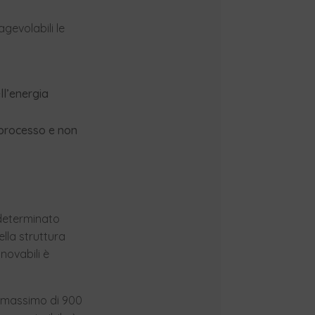
gevolabili le
ll’energia
 processo e non
 determinato
lla struttura
novabili è
un massimo di 900