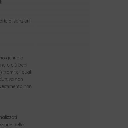
i
arie di sanzioni
rimo gennaio
no o più beni
) tramite i quali
duttiva non
investimento non
nalizzati
zione delle