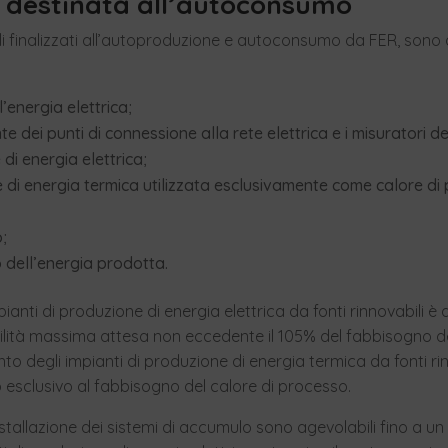
li destinata all’autoconsumo
li finalizzati all’autoproduzione e autoconsumo da FER, sono a
’energia elettrica;
e dei punti di connessione alla rete elettrica e i misuratori de
di energia elettrica;
e di energia termica utilizzata esclusivamente come calore di
o;
 dell’energia prodotta.
ianti di produzione di energia elettrica da fonti rinnovabili è
ità massima attesa non eccedente il 105% del fabbisogno de
to degli impianti di produzione di energia termica da fonti rin
 esclusivo al fabbisogno del calore di processo.
installazione dei sistemi di accumulo sono agevolabili fino a 