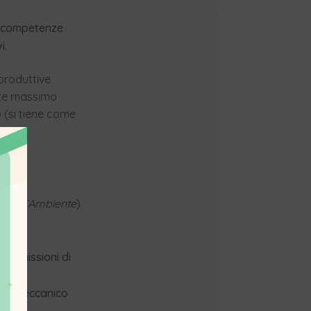
le competenze
i.
 produttive
mite massimo
 (si tiene come
vo all’Ambiente
)
no emissioni di
mento meccanico