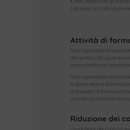
€/kW, mentre per gli impiant
calcolato secondo i parametr
Attività di form
Sono agevolabili le spese pe
all’impresa, che riguardino 
esame finale con attestazio
Sono agevolabili nel limite d
le spese relative ai formator
al progetto di formazione (sp
consulenza connessi al prog
Riduzione dei c
La riduzione dei consumi en