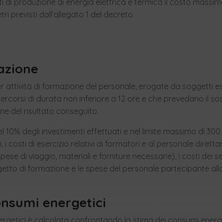
i di produzione di energia elettrica e termica il costo massi
i previsti dall’allegato 1 del decreto.
azione
r attività di formazione del personale, erogate da soggetti es
percorsi di durata non inferiore a 12 ore e che prevedano il s
ne del risultato conseguito.
el 10% degli investimenti effettuati e nel limite massimo di 30
i, i costi di esercizio relativi ai formatori e al personale dire
ese di viaggio, materiali e forniture necessarie), i costi dei ser
etto di formazione e le spese del personale partecipante all
onsumi energetici
ergetici è calcolata confrontando la stima dei consumi energe