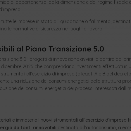
mico di appartenenza, dalla dimensione e dal regime fiscale d
d’impresa.
utte le imprese in stato di liquidazione o fallimento, destinat
tino le normative di sicurezza nei luoghi di lavoro.
bili al Piano Transizione 5.0
ansizione 5.0 i progetti di innovazione avviati a partire dal p
31 dicembre 2025 che comprendano investimenti effettuati in u
 strumentali all’esercizio di impresa (allegati A e B del decreto
te una riduzione dei consumi energetici della struttura pro
iduzione dei consumi energetici dei processi interessati dall’
teriali e immateriali nuovi strumentali all’esercizio d’impresa fi
ergia da fonti rinnovabili
destinata all’autoconsumo, a ecce