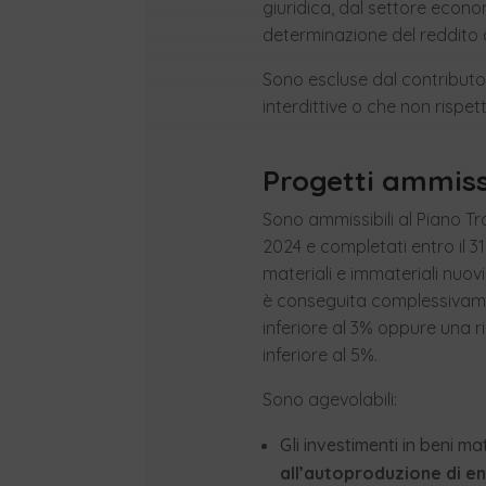
giuridica, dal settore econo
determinazione del reddito 
Sono escluse dal contributo t
interdittive o che non rispet
Progetti ammissi
Sono ammissibili al Piano Tr
2024 e completati entro il 
materiali e immateriali nuovi
è conseguita complessivamen
inferiore al 3% oppure una r
inferiore al 5%.
Sono agevolabili:
Gli investimenti in beni ma
all’autoproduzione di en