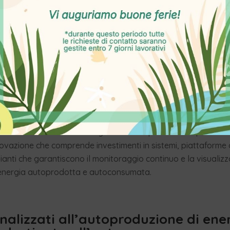
sso produttivo sia generata un’elevata dose di sostanze inquin
 speciali pericolosi e il cui smaltimento potrebbe causare danni
 immateriali
ovi strumentali all’esercizio d’impresa, sono agevolabili gli inv
connessi al sistema aziendale di gestione della produzione o a
lusi i software relativi alla gestione d’impresa se acquistati n
vazione che comprende investimenti in sistemi, piattaforme 
mpianti che garantiscono il monitoraggio continuo e la visualiz
l’energia autoprodotta e autoconsumata.
inalizzati all’autoproduzione di ene