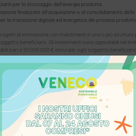
pianti per lo stoccaggio dell’energia prodotta.
rmazione finalizzate all’acquisizione o al consolidamento del
per la transizione digitale ed energetica dei processi produttiv
rogetti di innovazione con investimenti in una o più strutture
ggetto beneficiario. Gli investimenti sono agevolabili nel li
bili pari a 50.000.000 € annui per ogni soggetto beneficiario
tamento dei progetti).
missibili
il rispetto del principio DNSH (
Non Arrecare Danno Significati
ili i progetti destinati:
nnesse all’uso dei combustibili fossili;
l sistema di scambio di quote di emissione dell’UE che genera
e non inferiori ai parametri di riferimento;
iscariche di rifiuti, agli inceneritori e agli impianti di tratta