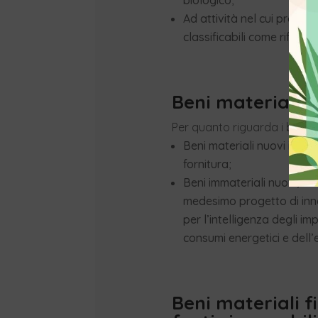
Ad attività nel cui proce
classificabili come rifiuti
Beni materiali e
Per quanto riguarda i beni nu
Beni materiali nuovi inter
fornitura;
Beni immateriali nuovi, inc
medesimo progetto di inno
per l’intelligenza degli i
consumi energetici e del
Beni materiali f