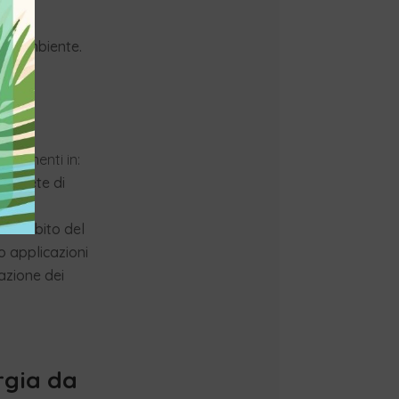
anti,
 all’ambiente.
estimenti in:
lla rete di
ell’ambito del
o applicazioni
zazione dei
rgia da