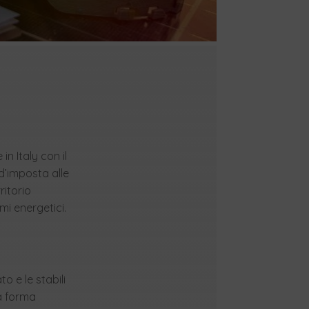
in Italy con il
d’imposta alle
ritorio
mi energetici.
to e le stabili
la forma