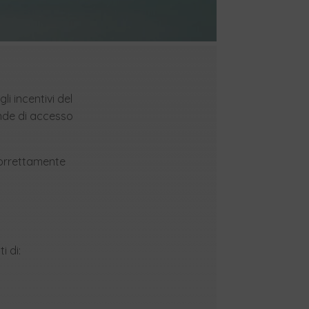
li incentivi del
nde di accesso
 correttamente
i di: