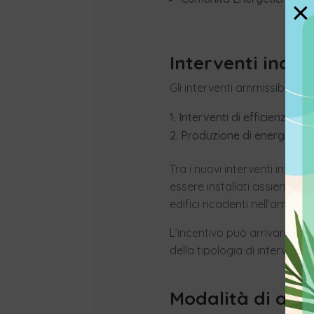
×
Interventi incent
Gli interventi ammissibili s
Interventi di efficienza en
Produzione di energia term
Tra i nuovi interventi introd
essere installati assieme a 
edifici ricadenti nell’ambito 
L’incentivo può arrivare a co
della tipologia di intervento
Modalità di acce