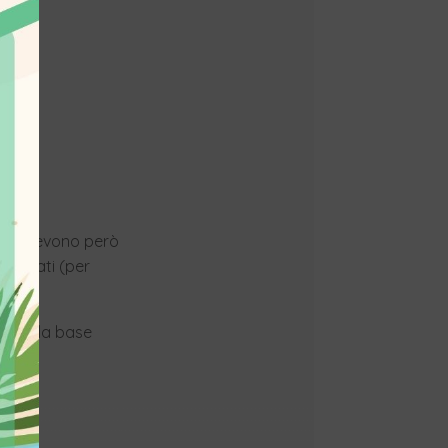
i, che devono però
 privati (per
ato sulla base