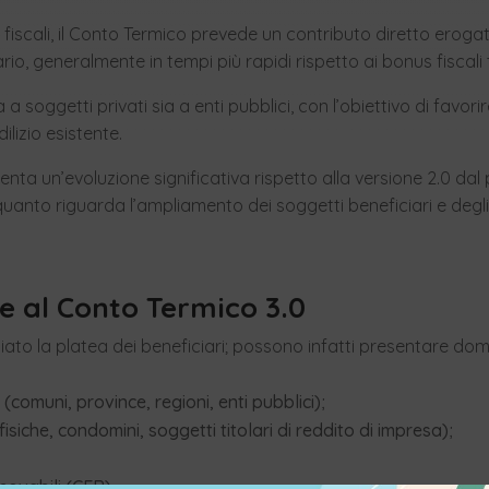
i fiscali, il Conto Termico prevede un contributo diretto eroga
io, generalmente in tempi più rapidi rispetto ai bonus fiscali t
a a soggetti privati sia a enti pubblici, con l’obiettivo di favori
lizio esistente.
nta un’evoluzione significativa rispetto alla versione 2.0 dal 
uanto riguarda l’ampliamento dei soggetti beneficiari e degli
e al Conto Termico 3.0
iato la platea dei beneficiari; possono infatti presentare do
(comuni, province, regioni, enti pubblici);
isiche, condomini, soggetti titolari di reddito di impresa);
ovabili (CER).