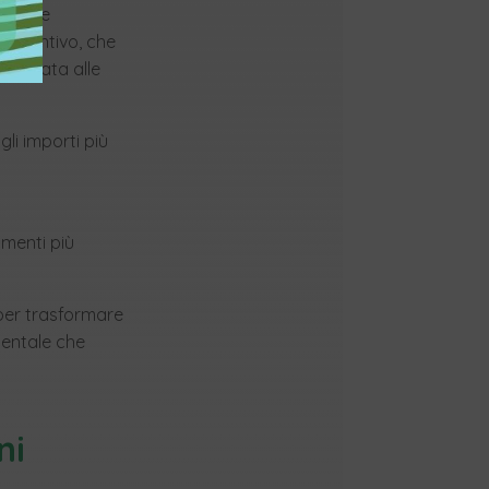
a viene
’incentivo, che
riservata alle
li importi più
umenti più
 per trasformare
ientale che
ni