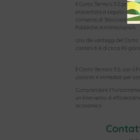
Il Conto Termico 3.0 prevede
presentata a seguito della co
consente di “bloccare” l’impo
Pubbliche Amministrazioni.
Uno dei vantaggi del Conto T
contenuti è di circa 90 gior
Il Conto Termico 3.0, con il
concreti e immediati per sost
Comprendere il funzionament
un intervento di efficientam
economico.
Contat