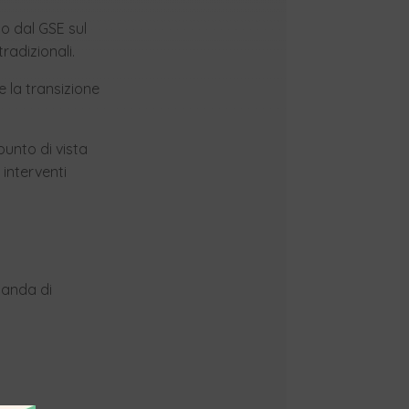
to dal GSE sul
radizionali.
re la transizione
punto di vista
 interventi
manda di