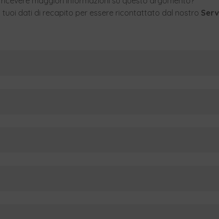
 ricevere maggiori informazioni su questo argomento?
 tuoi dati di recapito per essere ricontattato dal nostro
Servi