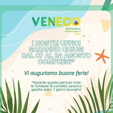
ivabili
i suddividono in due macro categorie:
ergetica;
ica da fonti rinnovabili.
otti con il Conto Termico 3.0 rientrano gli impianti fotovoltaic
una pompa di calore e che non sono incentivabili per i soggetti
residenziale).
prire fino al 65% dei costi ammissibili. L’importo viene calcol
, della potenza dell’impianto e del soggetto beneficiario.
sso agli incentivi