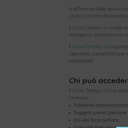
A differenza delle detrazion
conto corrente del beneficiar
Il Conto Termico si rivolge si
energetica del patrimonio edi
Il
Conto Termico 3.0
rapprese
operativo, soprattutto per q
incentivabili.
Chi può acceder
Il Conto Termico 3.0 ha ampl
incentivo:
Pubbliche amministrazioni 
Soggetti privati (persone f
Enti del Terzo Settore;
Comunità Energetiche Rinn