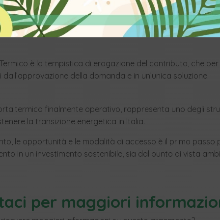
 due modalità di accesso. L’Accesso Diretto, in cui la richiest
nclusione dei lavori ed entro 90 giorni, e la prenotazione dell
rto del contributo prima dell’avvio dei lavori. Quest’ultima è 
ermico è la tempistica di erogazione del contributo, che per g
ni dall’approvazione della domanda e in un’unica soluzione.
 Portaltermico finalmente operativo, rappresenta uno degli str
enere la transizione energetica in Italia.
o, le opportunità e le modalità di accesso è il primo passo
ento in un investimento sostenibile, sia dal punto di vista amb
taci per maggiori informazio