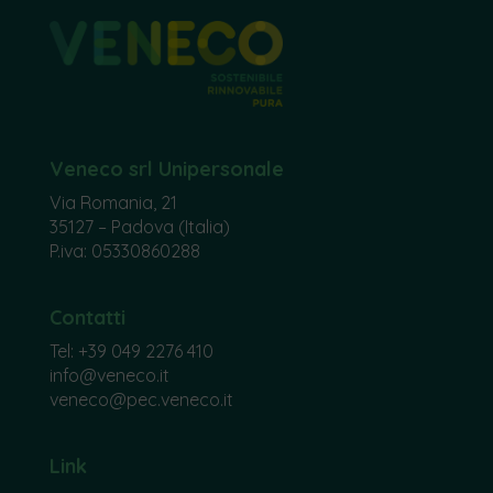
Veneco srl Unipersonale
Via Romania, 21
35127 – Padova (Italia)
P.iva: 05330860288
Contatti
Tel:
+39 049 2276 410
info@veneco.it
veneco@pec.veneco.it
Link