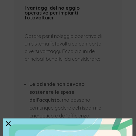
I vantaggi del noleggio
operativo per impianti
fotovoltaici
Optare per il noleggio operativo di
un sistema fotovoltaico comporta
diversi vantaggi. Ecco alcuni dei
principali benefici da considerare:
Le aziende non devono
sostenere le spese
dell’acquisto
, ma possono
comunque godere del risparmio
energetico e dell’efficienza.
×
Deducibilità complete del
costo
del noleggio operativo