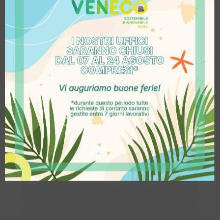
sia per quanto attiene l’IRES che
per quanto attiene l’IRAP, senza
alcun vincolo di tempo o di
durata.
Certezza del costo:
i canoni
mensili sono prestabiliti
su una
base fissa e sono pari o inferiori
al risparmio ottenuto.
Il bene noleggiato non viene
iscritto a bilancio e
non
costituisce un indebitamento
per l’azienda.