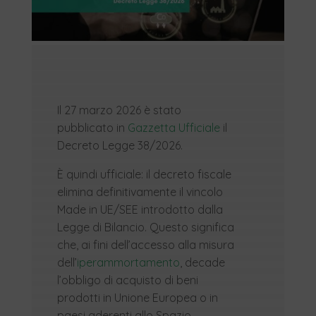
Il 27 marzo 2026 è stato
pubblicato in
Gazzetta Ufficiale
il
Decreto Legge 38/2026.
È quindi ufficiale: il decreto fiscale
elimina definitivamente il vincolo
Made in UE/SEE introdotto dalla
Legge di Bilancio. Questo significa
che, ai fini dell’accesso alla misura
dell’
iperammortamento
, decade
l’obbligo di acquisto di beni
prodotti in Unione Europea o in
paesi aderenti allo Spazio