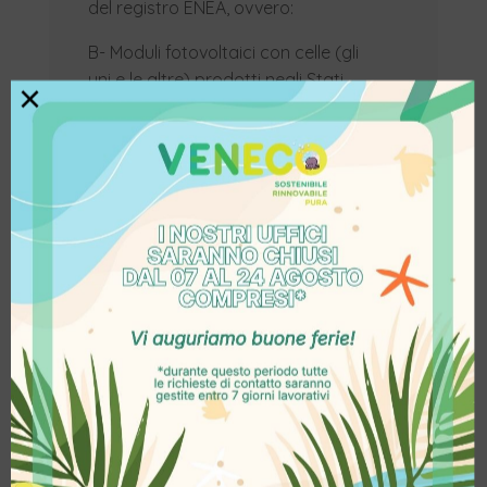
del registro ENEA, ovvero:
B- Moduli fotovoltaici con celle (gli
uni e le altre) prodotti negli Stati
×
membri dell’Unione Europea, con
un’efficienza a livello di cella
almeno pari al 23,5%;
C- Moduli prodotti negli stati
membri dell’Unione Europea
composti da celle bifacciali a
eterogiunzione di silicio o tandem
prodotte nell’Unione Europea con
un’efficienza di cella almeno pari al
24%.
Il dimensionamento degli impianti
fotovoltaici è determinato
considerando una producibilità