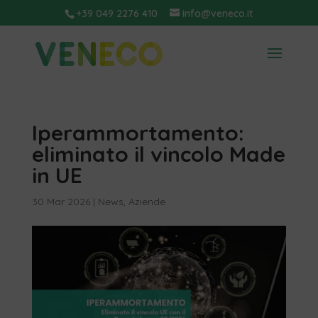
+39 049 2276 410
info@veneco.it
Iperammortamento:
eliminato il vincolo Made
in UE
30 Mar 2026
|
News
,
Aziende