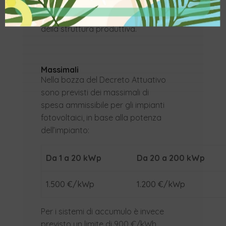
massima attesa non eccedente il
105% del fabbisogno energetico
della struttura produttiva.
Massimali
Nella bozza del Decreto Attuativo
sono previsti dei massimali di
spesa ammissibile per gli impianti
fotovoltaici, in base alla potenza
dell’impianto:
Da 1 a 20 kWp
Da 20 a 200 kWp
1.500 €/kWp
1.200 €/kWp
Per i sistemi di accumulo è invece
previsto un limite di 900 €/kWh.