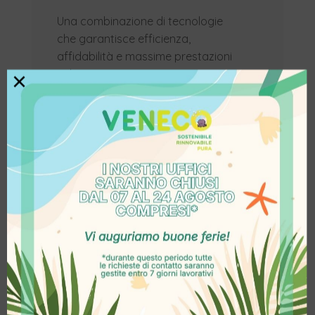
Una combinazione di tecnologie
che garantisce efficienza,
affidabilità e massime prestazioni
nel tempo.
×
Il risultato è un esempio concreto
di come innovazione, competenza
tecnica e qualità dei componenti
possano creare un sistema
fotovoltaico efficiente, duraturo e
su misura.
Clicca
qui
per vedere il video
dell’impianto completo.