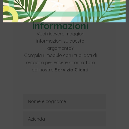
Contattaci per
maggiori
informazioni
Vuoi ricevere maggiori
informazioni su questo
argomento?
Compila il modulo con i tuoi dati di
recapito per essere ricontattato
dal nostro
Servizio Clienti
.