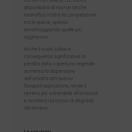
tra territori diversi. La ridotta
disponibilità di risorse idriche
intensifica inoltre la competizione
tra le specie, spesso
avvantaggiando quelle più
aggressive.
Anche il suolo subisce
conseguenze significative: la
perdita della copertura vegetale
aumenta la dispersione
dell’umidità attraverso
l’evapotraspirazione, rende il
terreno più vulnerabile all’erosione
e accelera i processi di degrado
del terreno.
Le soluzioni