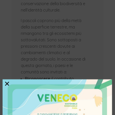
conservazione della biodiversità e
nell’identità culturale.
I pascoli coprono più della metà
della superficie terrestre, ma
rimangono tra gli ecosistemi più
sottovalutati. Sono sottoposti a
pressioni crescenti dovute ai
cambiamenti climatici e al
degrado del suolo. In occasione di
questa giornata, i paesi e le
comunità sono invitati a:
Riconoscere
il contributo
×
economico dei pascoli alle
economie azionali e regionali, il
loro ruolo nel sostenere la
biodiversità e la fauna selvatica
e i molteplici benefici che