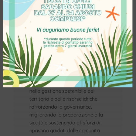
forniscono, dalla regolazione dei
cicli idrici allo stoccaggio del
carbonio.
Rispettare
i pastori, i popoli
indigeni e le comunità locali, la
cui mobilità, i sistemi di governo
consuetudinari e le conoscenze
ecologiche sono essenziali per
mantenere la salute e la
produttività di questi paesaggi.
Ripristinare
i pascoli investendo
nella gestione sostenibile del
territorio e delle risorse idriche,
rafforzando la governance,
migliorando la preparazione alla
siccità e sostenendo gli sforzi di
ripristino guidati dalle comunità