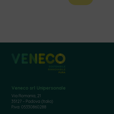
Veneco srl Unipersonale
Via Romania, 21
35127 – Padova (Italia)
P.iva: 05330860288