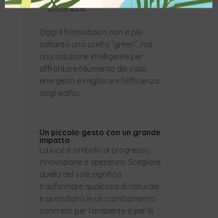
sostenibile.
Oggi il fotovoltaico non è più
soltanto una scelta “green”, ma
una soluzione intelligente per
affrontare l’aumento dei costi
energetici e migliorare l’efficienza
degli edifici.
Un piccolo gesto con un grande
impatto
La luce è simbolo di progresso,
innovazione e speranza. Scegliere
quella del sole significa
trasformare qualcosa di naturale
e quotidiano in un cambiamento
concreto per l’ambiente e per le