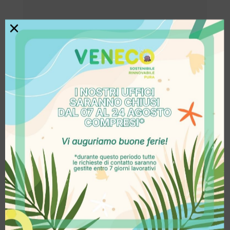
×
Fotovoltaico: trasformare la
luce in valore
Nel nostro lavoro vediamo ogni
giorno come la luce possa
diventare un’opportunità
concreta.
Installare un impianto fotovoltaico
significa infatti:
Produrre energia in modo
autonomo;
Valorizzare la propria
abitazione o attività;
Contribuire alla transizione
energetica;
Investire in un futuro più