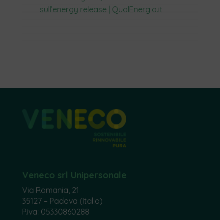
sull’energy release | QualEnergia.it
Veneco srl Unipersonale
Via Romania, 21
35127 – Padova (Italia)
P.iva: 05330860288