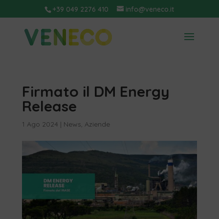
+39 049 2276 410
info@veneco.it
Firmato il DM Energy
Release
1 Ago 2024
|
News
,
Aziende