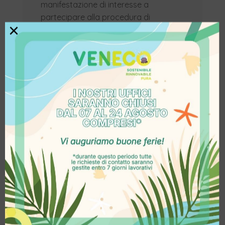
manifestazione di interesse a
partecipare alla procedura di
×
assegnazione. Il volume di energia
richiesto in anticipazione non può
essere superiore ai consumi medi
annui rilevanti ai fini dell’iscrizione
nell’elenco delle imprese a forte
consumo di energia elettrica. Il
cliente finale energivoro si
impegna a realizzare nuova
capacità di generazione da fonti
rinnovabili, la cui entrata in
esercizio deve avvenire entro i 40
mesi successivi alla data di
sottoscrizione del contratto di
anticipazione, e a sottoscrivere il
contratto di restituzione
dell’energia elettrica oggetto di