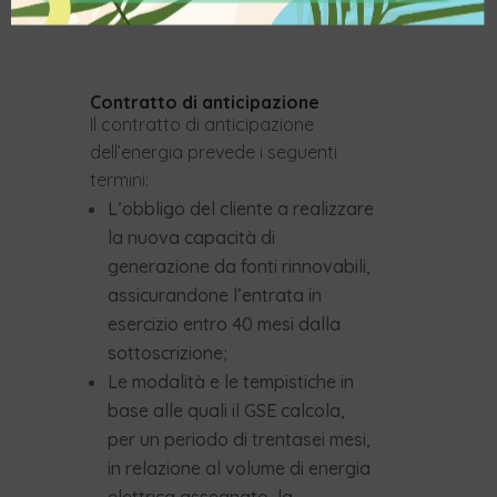
anticipazione.
Contratto di anticipazione
Il contratto di anticipazione
dell’energia prevede i seguenti
termini:
L’obbligo del cliente a realizzare
la nuova capacità di
generazione da fonti rinnovabili,
assicurandone l’entrata in
esercizio entro 40 mesi dalla
sottoscrizione;
Le modalità e le tempistiche in
base alle quali il GSE calcola,
per un periodo di trentasei mesi,
in relazione al volume di energia