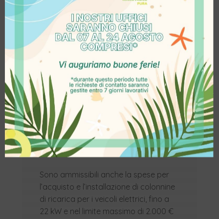
associati a spese tecniche per
l’adeguamento dell’infrastruttura di
rete, nei seguenti limiti percentuali
rispetto alle precedenti voci di
spesa ammissibile:
20% per gli impianti di potenza
nominale fino a 50 kWp;
15% per gli impianti di potenza
nominale oltre a 50 kWp fino a
100 kWp;
10% per gli impianti di potenza
nominale sopra i 100 kWp.
Sono ammissibili anche la spese per
l’acquisto e l’installazione di colonnine
di ricarica per i veicoli elettrici, fino a
22 kW e nel limite massimo di 2.000 €