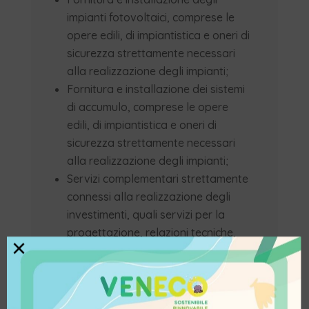
impianti fotovoltaici, comprese le
opere edili, di impiantistica e oneri di
sicurezza strettamente necessari
alla realizzazione degli impianti;
Fornitura e installazione dei sistemi
di accumulo, comprese le opere
edili, di impiantistica e oneri di
sicurezza strettamente necessari
alla realizzazione degli impianti;
Servizi complementari strettamente
connessi alla realizzazione degli
investimenti, quali servizi per la
progettazione, relazioni tecniche,
×
direzione lavori e collaudo oneri per
la connessione e l’esercizio
dell’impianto fotovoltaico alla rete
elettrica compresi gli eventuali oneri