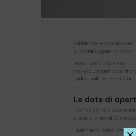
Pubblicate le date di apertur
effettuare a partire da april
Manca poco! Tra meno di due
ricevere un contributo fino a
cui lo smaltimento e il rifa
Le date di aper
Il bando aprirà a partire da
disponibile fino al 30 maggi
×
La richiesta, compilata e reg