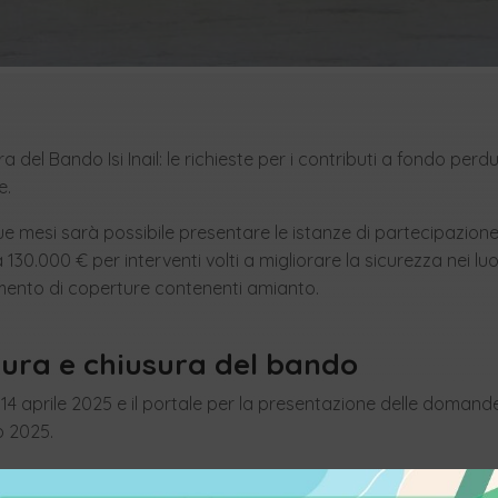
a del Bando Isi Inail: le richieste per i contributi a fondo per
e.
 mesi sarà possibile presentare le istanze di partecipazion
 130.000 € per interventi volti a migliorare la sicurezza nei luo
cimento di coperture contenenti amianto.
tura e chiusura del bando
l 14 aprile 2025 e il portale per la presentazione delle domand
o 2025.
istrata, dovrà essere poi inoltrata allo sportello informatico 