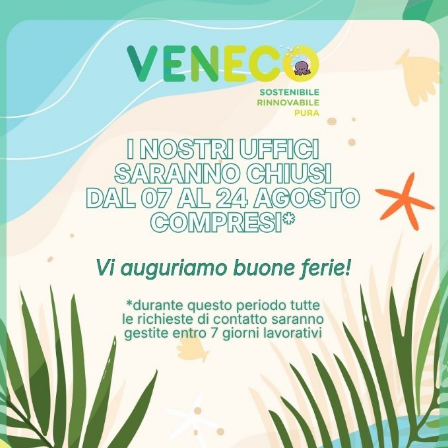
ando
ri del
Bando Isi Inail
sono le imprese iscritte alla Camera di 
oltura e gli enti del terzo settore e che le risorse finanziarie 
0.000 € destinati alla bonifica da materiali contenenti amian
contributo del 65% (60 €/mq) con un minimo di 5.000 € e un
 dell’Inail.
taci per maggiori informazio
 ricevere maggiori informazioni su questo argomento?
 tuoi dati di recapito per essere ricontattato dal nostro
Servi