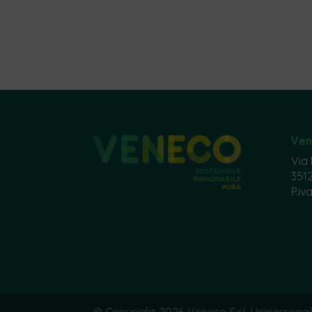
Ven
Via
3512
P.i
© Copyright 2026 Veneco S.r.l. Unipersona