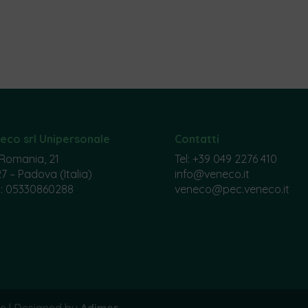
eco srl Unipersonale
Contatti
 Romania, 21
Tel:
+39 049 2276 410
7 – Padova (Italia)
info@veneco.it
va: 05330860288
veneco@pec.veneco.it
le | Designed by
Adimer
.