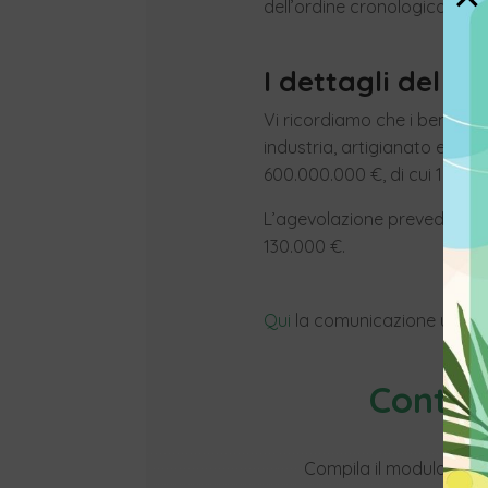
dell’ordine cronologico.
I dettagli del b
Vi ricordiamo che i beneficia
industria, artigianato e agric
600.000.000 €, di cui 150.00
L’agevolazione prevede un 
130.000 €.
Qui
la comunicazione ufficiale
Contat
Vuoi
Compila il modulo con i