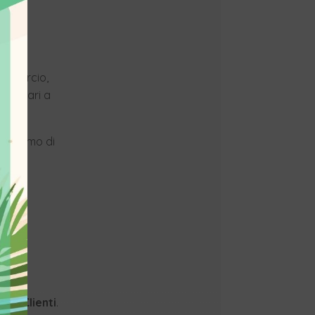
commercio,
sono pari a
to.
 massimo di
ni
zio Clienti
.